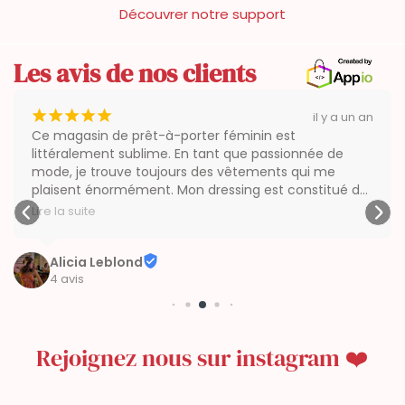
Découvrer notre support
Les avis de nos clients
¡
¡
¡
¡
¡
il y a un an
Ce magasin de prêt-à-porter féminin est 
littéralement sublime. En tant que passionnée de 
mode, je trouve toujours des vêtements qui me 
plaisent énormément. Mon dressing est constitué de 
nombreux vêtements de cette marque, et il évoluera 
Lire la suite
au fil du temps. La gérante ainsi que les employés 
sont toujours à l'écoute des clients et veulent 
toujours offrir le meilleur à leur clientèle. De nouvelles 
Alicia Leblond
4 avis
collections sont régulièrement proposées, environ 
tous les mois ou toutes les trois semaines.

La qualité des vêtements est excellente, tout 
comme le rapport qualité-prix. Je vous invite, à 
Rejoignez nous sur instagram ❤️
toutes les Rennaises et à celles qui ne le sont pas, à 
jeter un coup d'œil dans la boutique ou sur leur site 
internet.