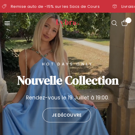
auto de -15% sur les Sacs de Cours
Livraison 24/48H
0
HOT DAYS ONLY
Nouvelle Collection
Rendez-vous le 19 Juillet à 19:00.
JE DÉCOUVRE