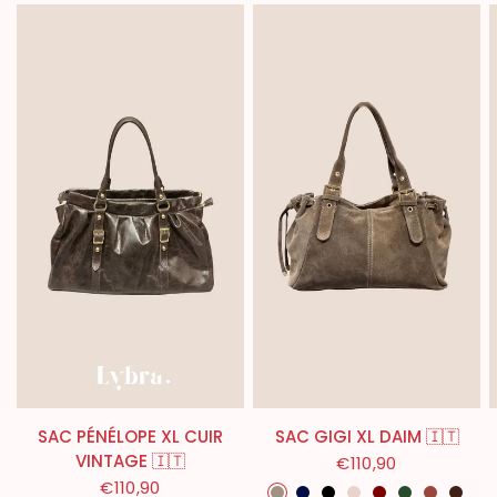
SAC PÉNÉLOPE XL CUIR
SAC GIGI XL DAIM 🇮🇹
VINTAGE 🇮🇹
€110,90
Taupe
Bleu Marine
Noir
Beige
Bordeaux
Kaki
Cogna
Choc
€110,90