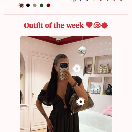
Marron
Noir
Taupe
Kaki
Bordeaux
Outfit of the week 🤎🐚🥥