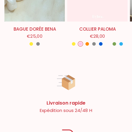
BAGUE DORÉE BENA
COLLIER PALOMA
€25,00
€28,00
Doré
Argenté
Doré
Rose
Orange
Argenté
Bleu
Multicolor
Vert
Turq
Livraison rapide
Expédition sous 24/48 H