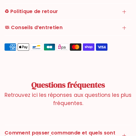
✓ Style facile à associer avec jupe ou blazer
✓ Détails strass pour un look sophistiqué
♻️ Politique de retour
🧵 Composition
🧼 Conseils d’entretien
Non précisée.
La matière assure un maintien confortable et une allure
élégante au quotidien.
📏 Conseils taille
Modèle porte sa taille habituelle.
Coupe ajustée mettant en valeur la silhouette.
Tailles disponibles : du 36 au 41.
Questions fréquentes
Retrouvez ici les réponses aux questions les plus
fréquentes.
Comment passer commande et quels sont