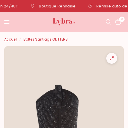
 24/48H
Boutique Rennaise
Remise auto de -1
0
Accueil
/
Bottes Santiags GLITTERS