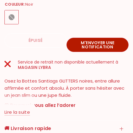
COULEUR:
Noir
Noir
ÉPUISÉ
M'ENVOYER UNE
NOTIFICATION
Service de retrait non disponible actuellement à
MAGASIN LYBRA
Osez la Bottes Santiags GLITTERS noires, entre allure
affirmée et confort absolu. À porter sans hésiter avec
un jean slim ou une jupe fluide.
🤍 Pourquoi vous allez l’adorer
Lire la suite
✓ Coupe flatteuse et tendance
✓ Confort au quotidien
🚚 Livraison rapide
✓ Matière agréable à porter