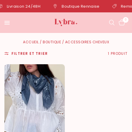
Livraison 24/48H
Boutique Rennaise
Remise 
0
ACCUEIL
/
BOUTIQUE
/
ACCESSOIRES CHEVEUX
FILTRER ET TRIER
1 PRODUIT