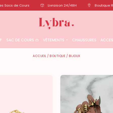
Livraison 24/48H
Boutique Rennaise
Remi

SAC DE COURS 👜
VÊTEMENTS
CHAUSSURES
ACCES
ACCUEIL
/
BOUTIQUE
/
BIJOUX