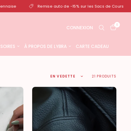
se auto de -15% sur les Sacs de Cours
Livraison 24/48H
0
CONNEXION
SOIRES
À PROPOS DE LYBRA
CARTE CADEAU
Trier par :
21 PRODUITS