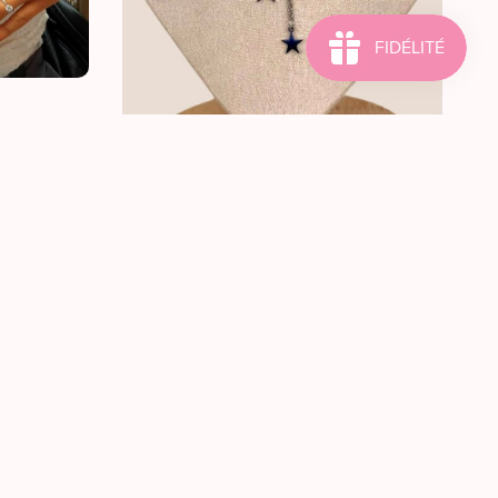
COLLIER DIXIE
€28,00
Doré
Argenté