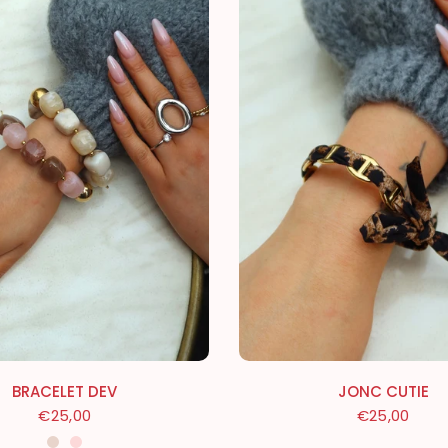
BRACELET DEV
JONC CUTIE
€25,00
€25,00
Beige
Rose Pâle