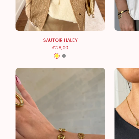
SAUTOIR HALEY
€28,00
Doré
Argenté