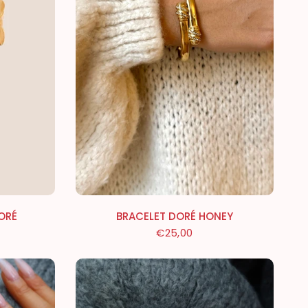
BRACELET DORÉ HONEY
ORÉ
€25,00