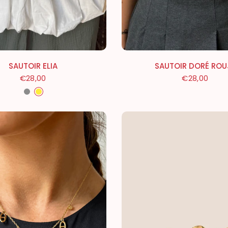
SAUTOIR DORÉ ROU
SAUTOIR ELIA
€28,00
€28,00
Argenté
Doré