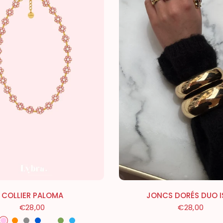
JONCS DORÉS DUO I
COLLIER PALOMA
€28,00
€28,00
ré
Rose
Orange
Argenté
Bleu
Multicolore
Vert
Turquoise