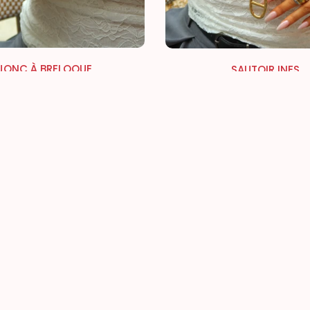
JONC À BRELOQUE
SAUTOIR INES
€25,00
€28,00