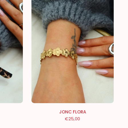
JONC FLORA
€25,00