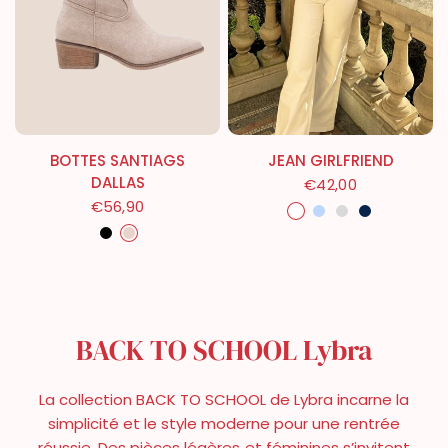
BOTTES SANTIAGS
JEAN GIRLFRIEND
DALLAS
€42,00
Blanc
Bleu Clair
Gris
Bleu Foncé
€56,90
Noir
Beige
BACK TO SCHOOL Lybra
La collection BACK TO SCHOOL de Lybra incarne la
simplicité et le style moderne pour une rentrée
réussie. Des pièces légères et féminines s’invitent