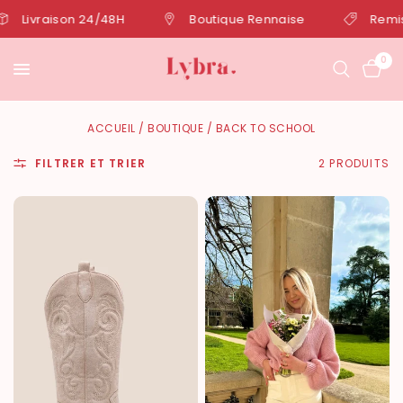
Livraison 24/48H
Boutique Rennaise
Remise 
0
ACCUEIL
/
BOUTIQUE
/
BACK TO SCHOOL
FILTRER ET TRIER
2 PRODUITS